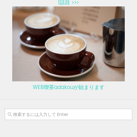
1話目 >>>
WEB喫茶adakouが始まります