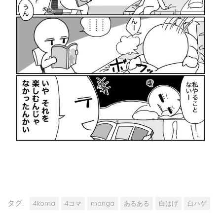
タグ:
4koma
4コマ
manga
あるある
白はげ
白ハゲ