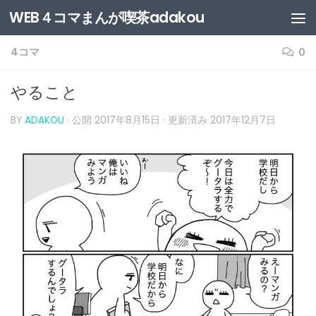
WEB４コマまんが喫茶adakou
4コマ
0
やること
BY
ADAKOU
· 公開
2017年8月15日
· 更新済み
2017年12月7日