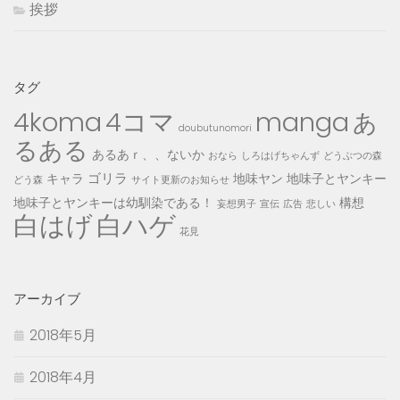
挨拶
タグ
4コマ
4koma
manga
あ
doubutunomori
るある
あるあｒ、、ないか
おなら
しろはげちゃんず
どうぶつの森
ゴリラ
キャラ
地味ヤン
地味子とヤンキー
どう森
サイト更新のお知らせ
地味子とヤンキーは幼馴染である！
構想
妄想男子
宣伝
広告
悲しい
白はげ
白ハゲ
花見
アーカイブ
2018年5月
2018年4月