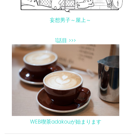
妄想男子～屋上～
1話目 >>>
WEB喫茶adakouが始まります